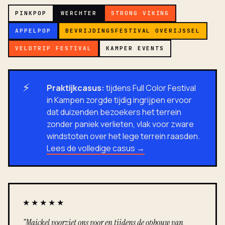
PINKPOP
WERCHTER
STRONG VIKING
APPELPOP
BEVRIJDINGSFESTIVAL OVERIJSSEL
VELDTRIP FESTIVAL
KAMPER EVENTS
⚡
Praktijkcasus:
tijdens Full Color Festival
in Kampen zorgde tijdig ingrijpen ervoor
dat duizenden bezoekers het terrein
zonder paniek verlieten, vlak voor zware
windstoten over het lege terrein raasden.
Lees de volledige casus →
★★★★★
"Maickel voorziet ons voor en tijdens de opbouw van