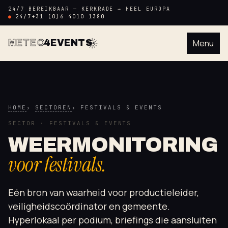
24/7 BEREIKBAAR — KERKRADE → HEEL EUROPA
24/7
+31 (0)6 4010 1380
METEO
4EVENTS
Menu
M4E
HOME
SECTOREN
FESTIVALS & EVENTS
SECTOR · FESTIVALS & EVENTS
WEERMONITORING
voor festivals.
Eén bron van waarheid voor productieleider,
veiligheidscoördinator en gemeente.
Hyperlokaal per podium, briefings die aansluiten