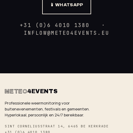
📱 WHATSAPP
+31 (0)6 4010 1380 ·
INFLOW@METEO4EVENTS.EU
METEO
4EVENTS
Professionele weermonitoring voor
buitenevenementen, festivals en gemeenten.
Hyperlokaal, persoonlijk en 24/7 bereikbaar.
SINT CORNELIUSSTRAAT 14, 6465 BE KERKRADE
+31 (0)6 4010 1380