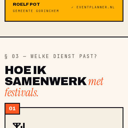
ROELF POT
✓ EVENTPLANNER.NL
GEMEENTE GORINCHEM
§ 03 — WELKE DIENST PAST?
HOE IK
met
SAMENWERK
festivals.
01
📶