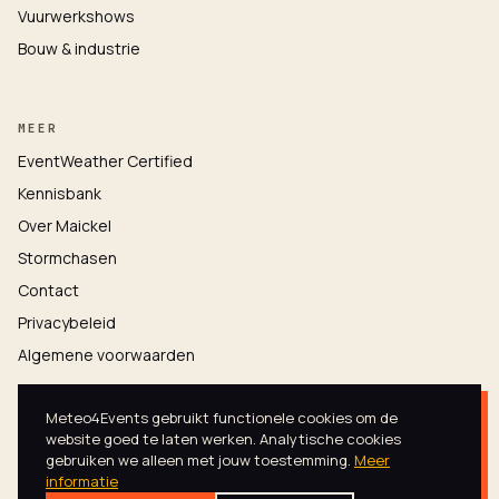
Vuurwerkshows
Bouw & industrie
MEER
EventWeather Certified
Kennisbank
Over Maickel
Stormchasen
Contact
Privacybeleid
Algemene voorwaarden
Meteo4Events gebruikt functionele cookies om de
website goed te laten werken. Analytische cookies
gebruiken we alleen met jouw toestemming.
Meer
informatie
© 2026 METEO4EVENTS · ALLE RECHTEN