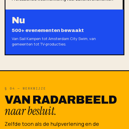
Nu
500+ evenementen bewaakt
Van Sail Kampen tot Amsterdam City Swim, van
gemeenten tot TV-producties.
§ 04 — WERKWIJZE
VAN RADARBEELD
naar besluit.
Zelfde toon als de hulpverlening en de