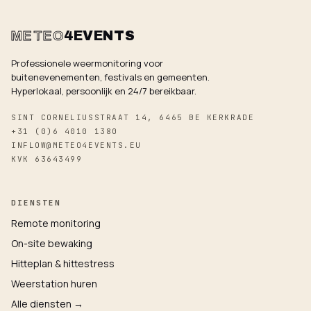
METEO
4EVENTS
Professionele weermonitoring voor
buitenevenementen, festivals en gemeenten.
Hyperlokaal, persoonlijk en 24/7 bereikbaar.
SINT CORNELIUSSTRAAT 14, 6465 BE KERKRADE
+31 (0)6 4010 1380
INFLOW@METEO4EVENTS.EU
KVK 63643499
DIENSTEN
Remote monitoring
On-site bewaking
Hitteplan & hittestress
Weerstation huren
Alle diensten →