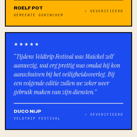
ROELF POT
✓ GEVERIFIEERD
GEMEENTE GORINCHEM
★★★★★
“Tijdens Veldtrip Festival was Maickel zelf
aanwezig, wat erg prettig was omdat hij kon
aanschuiven bij het veiligheidsoverleg. Bij
een volgende editie zullen we zeker weer
gebruik maken van zijn diensten.”
DUCO NIJP
✓ GEVERIFIEERD
VELDTRIP FESTIVAL