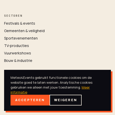
SECTOREN
Festivals & events
Gemeenten & veiligheid
Sportevenementen
TV-producties
Vuurwerkshows
Bouw & industrie
Meteo4Events gebruikt functionele cookies om de
MEER
website goed te laten werken. Analytische cookies
EventWeather Certified
gebruiken we alleen met jouw toestemming.
Meer
informatie
Kennisbank
ACCEPTEREN
WEIGEREN
Over Maickel
Stormchasen