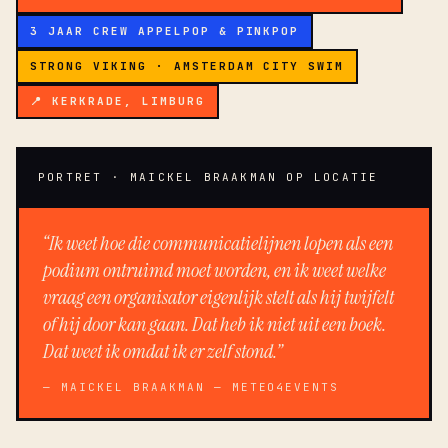
3 JAAR CREW APPELPOP & PINKPOP
STRONG VIKING · AMSTERDAM CITY SWIM
📍 KERKRADE, LIMBURG
PORTRET · MAICKEL BRAAKMAN OP LOCATIE
“Ik weet hoe die communicatielijnen lopen als een
podium ontruimd moet worden, en ik weet welke
vraag een organisator eigenlijk stelt als hij twijfelt
of hij door kan gaan. Dat heb ik niet uit een boek.
Dat weet ik omdat ik er zelf stond.”
— MAICKEL BRAAKMAN — METEO4EVENTS