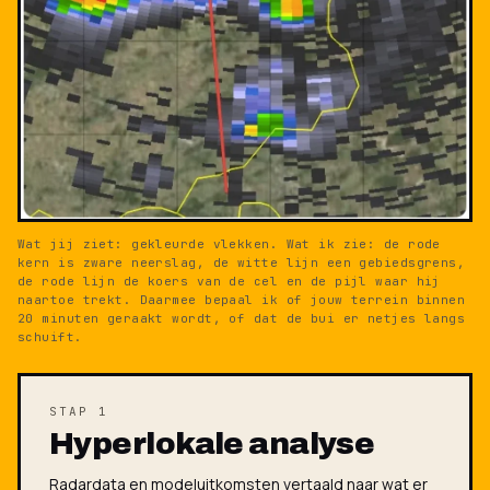
Wat jij ziet: gekleurde vlekken. Wat ik zie: de rode
kern is zware neerslag, de witte lijn een gebiedsgrens,
de rode lijn de koers van de cel en de pijl waar hij
naartoe trekt. Daarmee bepaal ik of jouw terrein binnen
20 minuten geraakt wordt, of dat de bui er netjes langs
schuift.
STAP 1
Hyperlokale analyse
Radardata en modeluitkomsten vertaald naar wat er