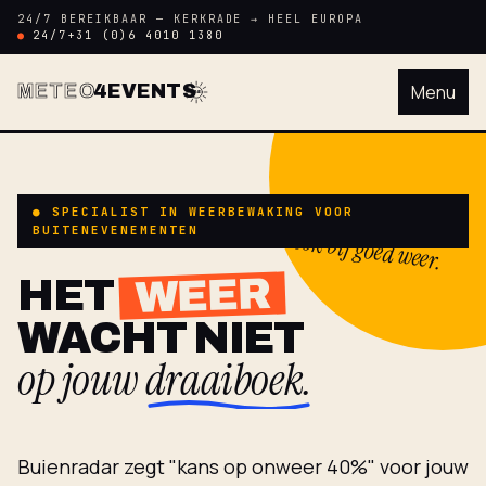
24/7 BEREIKBAAR — KERKRADE → HEEL EUROPA
24/7
+31 (0)6 4010 1380
METEO
4EVENTS
Menu
M4E
● SPECIALIST IN WEERBEWAKING VOOR
☀ ook bij goed weer.
BUITENEVENEMENTEN
WEER
HET
WACHT NIET
op jouw
draaiboek.
Buienradar zegt "kans op onweer 40%" voor jouw