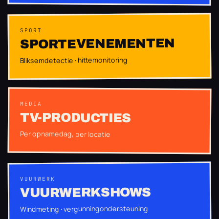
SPORT
SPORTEVENEMENTEN
Bliksemdetectie · hittemonitoring
MEDIA
TV-PRODUCTIES
Per opnamedag, per locatie
VUURWERK
VUURWERKSHOWS
Windmeting · vergunningondersteuning