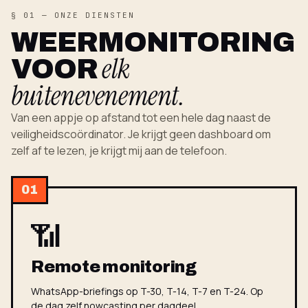
§ 01 — ONZE DIENSTEN
WEERMONITORING
elk
VOOR
buitenevenement.
Van een appje op afstand tot een hele dag naast de
veiligheidscoördinator. Je krijgt geen dashboard om
zelf af te lezen, je krijgt mij aan de telefoon.
01
📶
Remote monitoring
WhatsApp-briefings op T-30, T-14, T-7 en T-24. Op
de dag zelf nowcasting per dagdeel.