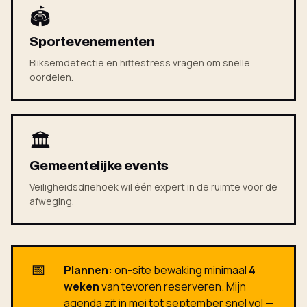
🏟
Sportevenementen
Bliksemdetectie en hittestress vragen om snelle
oordelen.
🏛
Gemeentelijke events
Veiligheidsdriehoek wil één expert in de ruimte voor de
afweging.
📅
Plannen:
on-site bewaking minimaal
4
weken
van tevoren reserveren. Mijn
agenda zit in mei tot september snel vol —