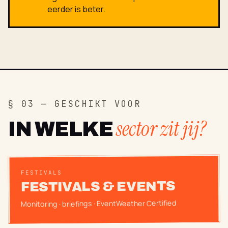
eerder is beter.
§ 03 — GESCHIKT VOOR
sector zit jij?
IN WELKE
FESTIVALS
FESTIVALS & EVENTS
Monitoring · briefings · EventWeather Certified