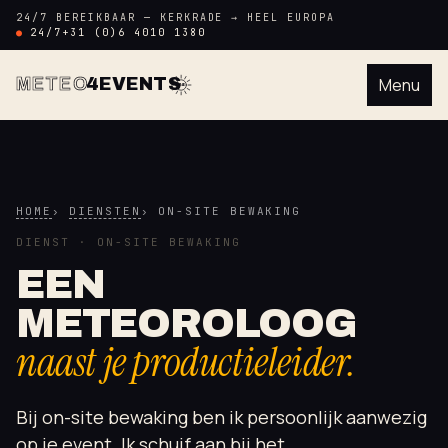
24/7 BEREIKBAAR — KERKRADE → HEEL EUROPA
24/7
+31 (0)6 4010 1380
METEO
4EVENTS
Menu
M4E
HOME
DIENSTEN
ON-SITE BEWAKING
DIENST · ON-SITE BEWAKING
EEN
METEOROLOOG
naast je productieleider.
Bij on-site bewaking ben ik persoonlijk aanwezig
op je event. Ik schuif aan bij het