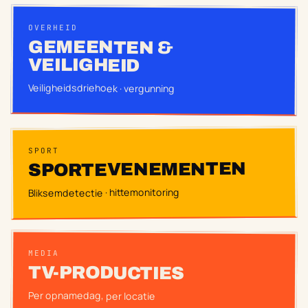
OVERHEID
GEMEENTEN &
VEILIGHEID
Veiligheidsdriehoek · vergunning
SPORT
SPORTEVENEMENTEN
Bliksemdetectie · hittemonitoring
MEDIA
TV-PRODUCTIES
Per opnamedag, per locatie