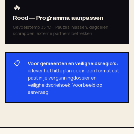
🔥
Rood — Programma aanpassen
Gevoelstemp 35°C+. Pauzes inlassen, dagdelen
schrappen, externe partners betrekken.
📋
Voor gemeenten en veiligheidsregio's:
ik lever het hitteplan ook in een format dat
past in je vergunningdossier en
veiligheidsdriehoek. Voorbeeld op
aanvraag.