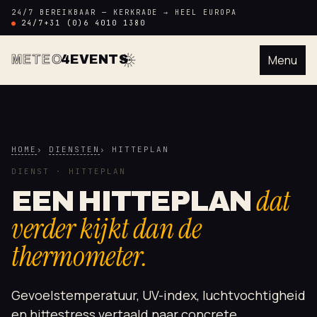
24/7 BEREIKBAAR — KERKRADE → HEEL EUROPA
24/7
+31 (0)6 4010 1380
METEO
4EVENTS
Menu
M4E
HOME
DIENSTEN
HITTEPLAN
DIENST · HITTEPLAN
dat
EEN HITTEPLAN
verder kijkt dan de
thermometer.
Gevoelstemperatuur, UV-index, luchtvochtigheid
en hittestress vertaald naar concrete