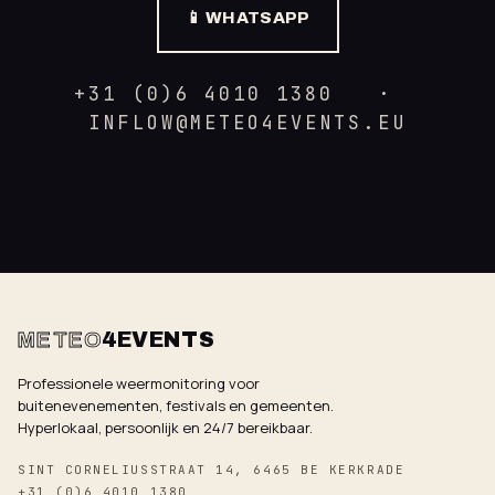
📱 WHATSAPP
+31 (0)6 4010 1380 ·
INFLOW@METEO4EVENTS.EU
METEO
4EVENTS
Professionele weermonitoring voor
buitenevenementen, festivals en gemeenten.
Hyperlokaal, persoonlijk en 24/7 bereikbaar.
SINT CORNELIUSSTRAAT 14, 6465 BE KERKRADE
+31 (0)6 4010 1380