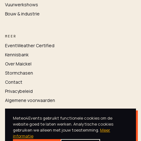
Vuurwerkshows
Bouw & industrie
MEER
EventWeather Certified
Kennisbank
Over Maickel
Stormchasen
Contact
Privacybeleid
Algemene voorwaarden
Meteo4Events gebruikt functionele cookies om de
website goed te laten werken. Analytische cookies
gebruiken we alleen met jouw toestemming.
Meer
informatie
© 2026 METEO4EVENTS · ALLE RECHTEN