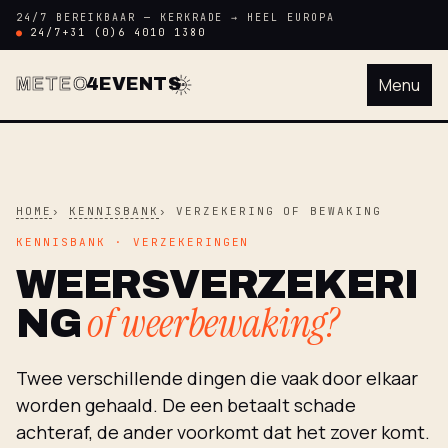
24/7 BEREIKBAAR — KERKRADE → HEEL EUROPA
24/7
+31 (0)6 4010 1380
METEO
4EVENTS
Menu
M4E
HOME
KENNISBANK
VERZEKERING OF BEWAKING
KENNISBANK · VERZEKERINGEN
WEERSVERZEKERI
of weerbewaking?
NG
Twee verschillende dingen die vaak door elkaar
worden gehaald. De een betaalt schade
achteraf, de ander voorkomt dat het zover komt.